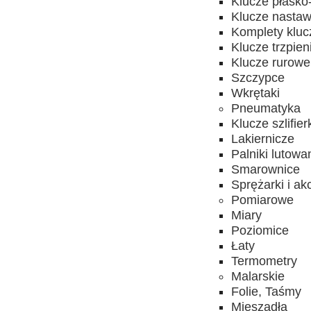
Klucze płasko
Klucze nasta
Komplety kluc
Klucze trzpie
Klucze rurowe
Szczypce
Wkrętaki
Pneumatyka
Klucze szlifier
Lakiernicze
Palniki lutowa
Smarownice
Sprężarki i ak
Pomiarowe
Miary
Poziomice
Łaty
Termometry
Malarskie
Folie, Taśmy
Mieszadła