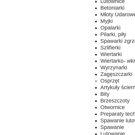
Lutownice
Betoniarki
Młoty Udarow
Myjki
Opalarki
Pilarki, piły
Spawarki zgrz
Szlifierki
Wiertarki
Wiertarko- wkr
Wyrzynarki
Zagęszczarki
Osprzęt
Artykuły ścier
Bity
Brzeszczoty
Otwornice
Preparaty tec
Spawanie lut
Spawanie
Lutowanie