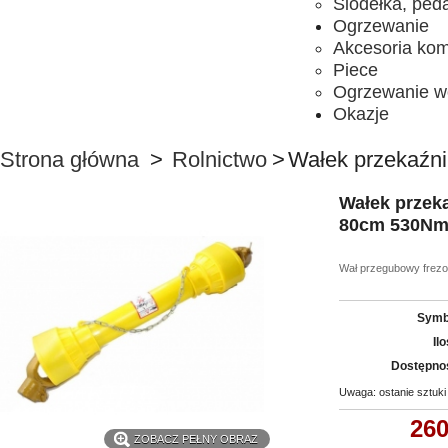
Siodełka, ped
Ogrzewanie
Akcesoria ko
Piece
Ogrzewanie w
Okazje
Strona główna
>
Rolnictwo
>
Wałek przekaźn
Wałek przek
80cm 530N
Wał przegubowy frez
Symb
Il
Dostępno
Uwaga: ostanie sztuki
260
ZOBACZ PEŁNY OBRAZ