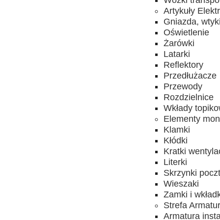
Wózki transpo
Artykuły Elekt
Gniazda, wtyk
Oświetlenie
Żarówki
Latarki
Reflektory
Przedłużacze
Przewody
Rozdzielnice
Wkłady topik
Elementy mon
Klamki
Kłódki
Kratki wentyla
Literki
Skrzynki pocz
Wieszaki
Zamki i wkładk
Strefa Armatu
Armatura inst