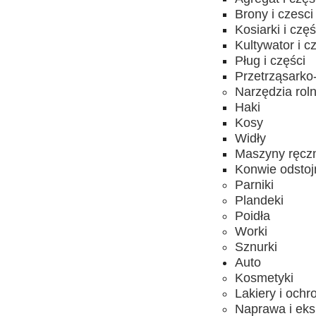
Brony i czesci
Kosiarki i częś
Kultywator i c
Pług i części
Przetrząsarko-
Narzędzia rol
Haki
Kosy
Widły
Maszyny ręcz
Konwie odstojn
Parniki
Plandeki
Poidła
Worki
Sznurki
Auto
Kosmetyki
Lakiery i ochr
Naprawa i eks