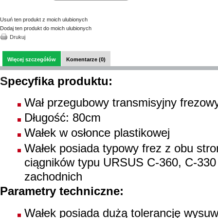
Usuń ten produkt z moich ulubionych
Dodaj ten produkt do moich ulubionych
Drukuj
Więcej szczegółów
Komentarze (0)
S
pecyfika produktu
:
Wał przegubowy transmisyjny frezo
Długość: 80cm
Wałek w osłonce plastikowej
Wałek posiada typowy frez z obu stro
ciągników typu URSUS C-360, C-330
zachodnich
Parametry techniczne:
Wałek posiada dużą tolerancję wysu