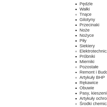
Pędzle
Wałki
Tnące
Gilotyny
Przecinaki
Noże
Nożyce
Piły
Siekiery
Elektrotechni
Próbniki
Mierniki
Pozostałe
Remont i Bud
Artykuły BHP
Rękawice
Obuwie
Pasy, kieszen
Artykuły ochr
Środki chemi