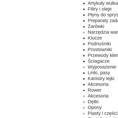
Artykuły wulk
Filtry i oleje
Płyny do spry
Preparaty za
Żarówki
Narzędzia wa
Klucze
Podnośniki
Prostowniki
Przewody kle
Ściagacze
Wyposażenie 
Linki, pasy
Kanistry lejki
Akcesoria
Rower
Akcesoria
Dętki
Opony
Piasty i części