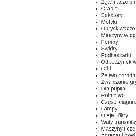
Zgarniacze śn
Grabie
Sekatory
Motyki
Opryskiwacze
Maszyny w og
Pompy
Świdry
Podkaszarki
Odpoczynek w
Grill
Żeliwo ogrodn
Zwalczanie gr
Dla pupila
Rolnictwo
Części ciągni
Lampy
Oleje i filtry
Wały transmis
Maszyny i czę
Agregat i częś