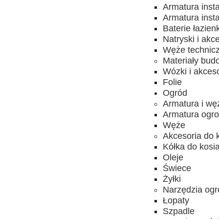
Armatura inst
Armatura inst
Baterie łazien
Natryski i akc
Węże technic
Materiały bud
Wózki i akces
Folie
Ogród
Armatura i wę
Armatura ogro
Węże
Akcesoria do 
Kółka do kosia
Oleje
Świece
Żyłki
Narzędzia ogr
Łopaty
Szpadle