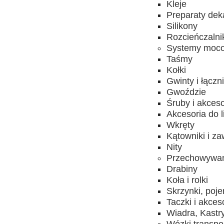
Kleje
Preparaty dek
Silikony
Rozcieńczalni
Systemy moc
Taśmy
Kołki
Gwinty i łączni
Gwoździe
Śruby i akceso
Akcesoria do l
Wkręty
Kątowniki i za
Nity
Przechowywani
Drabiny
Koła i rolki
Skrzynki, poje
Taczki i akces
Wiadra, Kastr