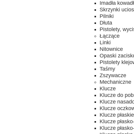
Imadła kowad
Skrzynki ucios
Pilniki
Dłuta
Pistolety, wyc
Łączące
Linki
Nitownice
Opaski zacis
Pistolety klej
Taśmy
Zszywacze
Mechaniczne
Klucze
Klucze do pobi
Klucze nasado
Klucze oczkow
Klucze płaski
Klucze płask
Klucze płask