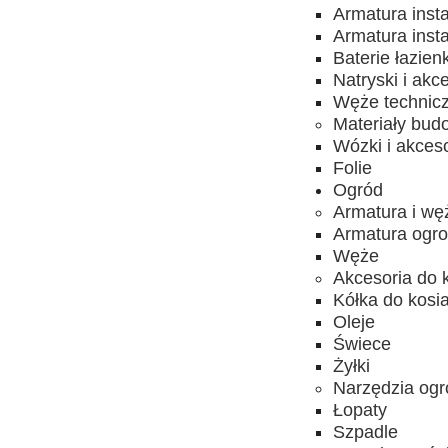
Armatura inst
Armatura inst
Baterie łazien
Natryski i akc
Węże technic
Materiały bud
Wózki i akces
Folie
Ogród
Armatura i wę
Armatura ogro
Węże
Akcesoria do 
Kółka do kosia
Oleje
Świece
Żyłki
Narzędzia ogr
Łopaty
Szpadle