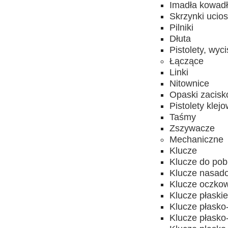
Imadła kowad
Skrzynki ucios
Pilniki
Dłuta
Pistolety, wyc
Łączące
Linki
Nitownice
Opaski zacis
Pistolety klej
Taśmy
Zszywacze
Mechaniczne
Klucze
Klucze do pobi
Klucze nasado
Klucze oczkow
Klucze płaski
Klucze płask
Klucze płask