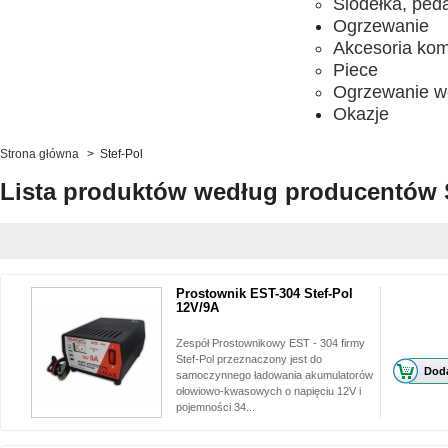
Siodełka, ped
Ogrzewanie
Akcesoria ko
Piece
Ogrzewanie w
Okazje
Strona główna
>
Stef-Pol
Lista produktów według producentów S
Prostownik EST-304 Stef-Pol
12V/9A
Zespół Prostownikowy EST - 304 firmy
Stef-Pol przeznaczony jest do
Doda
samoczynnego ładowania akumulatorów
ołowiowo-kwasowych o napięciu 12V i
pojemności 34...