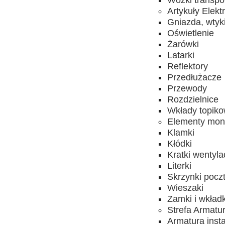
Wózki transpo
Artykuły Elekt
Gniazda, wtyk
Oświetlenie
Żarówki
Latarki
Reflektory
Przedłużacze
Przewody
Rozdzielnice
Wkłady topik
Elementy mon
Klamki
Kłódki
Kratki wentyla
Literki
Skrzynki pocz
Wieszaki
Zamki i wkładk
Strefa Armatu
Armatura inst