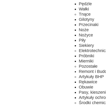
Pędzle
Wałki
Tnące
Gilotyny
Przecinaki
Noże
Nożyce
Piły
Siekiery
Elektrotechni
Próbniki
Mierniki
Pozostałe
Remont i Bud
Artykuły BHP
Rękawice
Obuwie
Pasy, kieszen
Artykuły ochr
Środki chemi