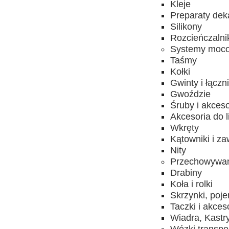
Kleje
Preparaty dek
Silikony
Rozcieńczalni
Systemy moc
Taśmy
Kołki
Gwinty i łączni
Gwoździe
Śruby i akceso
Akcesoria do l
Wkręty
Kątowniki i za
Nity
Przechowywani
Drabiny
Koła i rolki
Skrzynki, poje
Taczki i akces
Wiadra, Kastr