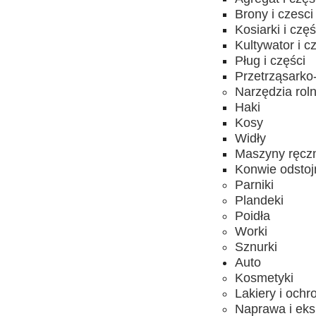
Brony i czesci
Kosiarki i częś
Kultywator i c
Pług i części
Przetrząsarko-
Narzędzia rol
Haki
Kosy
Widły
Maszyny ręcz
Konwie odstojn
Parniki
Plandeki
Poidła
Worki
Sznurki
Auto
Kosmetyki
Lakiery i ochr
Naprawa i eks