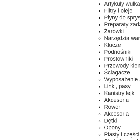
Artykuły wulk
Filtry i oleje
Płyny do spry
Preparaty za
Żarówki
Narzędzia wa
Klucze
Podnośniki
Prostowniki
Przewody kle
Ściagacze
Wyposażenie 
Linki, pasy
Kanistry lejki
Akcesoria
Rower
Akcesoria
Dętki
Opony
Piasty i części