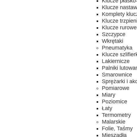
Klucze płasko
Klucze nasta
Komplety kluc
Klucze trzpie
Klucze rurowe
Szczypce
Wkrętaki
Pneumatyka
Klucze szlifier
Lakiernicze
Palniki lutowa
Smarownice
Sprężarki i ak
Pomiarowe
Miary
Poziomice
Łaty
Termometry
Malarskie
Folie, Taśmy
Mieszadła