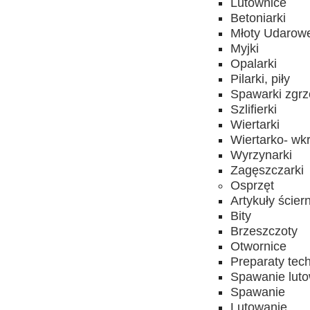
Lutownice
Betoniarki
Młoty Udarow
Myjki
Opalarki
Pilarki, piły
Spawarki zgrz
Szlifierki
Wiertarki
Wiertarko- wkr
Wyrzynarki
Zagęszczarki
Osprzęt
Artykuły ścier
Bity
Brzeszczoty
Otwornice
Preparaty tec
Spawanie lut
Spawanie
Lutowanie