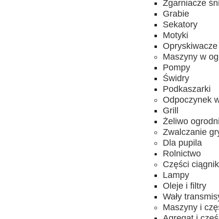
Zgarniacze śn
Grabie
Sekatory
Motyki
Opryskiwacze
Maszyny w og
Pompy
Świdry
Podkaszarki
Odpoczynek w
Grill
Żeliwo ogrodn
Zwalczanie gr
Dla pupila
Rolnictwo
Części ciągni
Lampy
Oleje i filtry
Wały transmis
Maszyny i czę
Agregat i częś