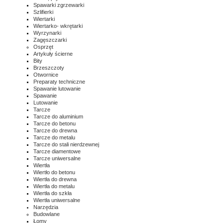
Spawarki zgrzewarki
Szlifierki
Wiertarki
Wiertarko- wkrętarki
Wyrzynarki
Zagęszczarki
Osprzęt
Artykuły ścierne
Bity
Brzeszczoty
Otwornice
Preparaty techniczne
Spawanie lutowanie
Spawanie
Lutowanie
Tarcze
Tarcze do aluminium
Tarcze do betonu
Tarcze do drewna
Tarcze do metalu
Tarcze do stali nierdzewnej
Tarcze diamentowe
Tarcze uniwersalne
Wiertła
Wiertło do betonu
Wiertła do drewna
Wiertła do metalu
Wiertła do szkła
Wiertła uniwersalne
Narzędzia
Budowlane
Łomy