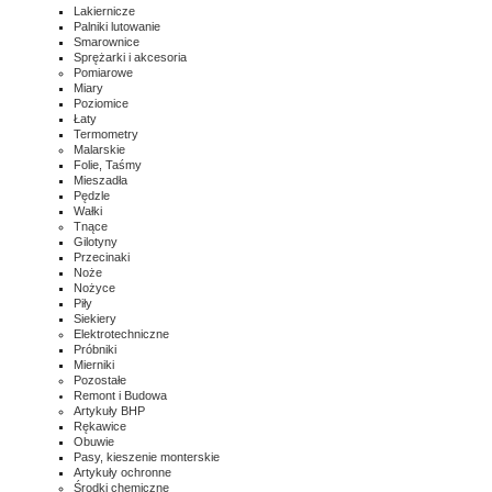
Lakiernicze
Palniki lutowanie
Smarownice
Sprężarki i akcesoria
Pomiarowe
Miary
Poziomice
Łaty
Termometry
Malarskie
Folie, Taśmy
Mieszadła
Pędzle
Wałki
Tnące
Gilotyny
Przecinaki
Noże
Nożyce
Piły
Siekiery
Elektrotechniczne
Próbniki
Mierniki
Pozostałe
Remont i Budowa
Artykuły BHP
Rękawice
Obuwie
Pasy, kieszenie monterskie
Artykuły ochronne
Środki chemiczne