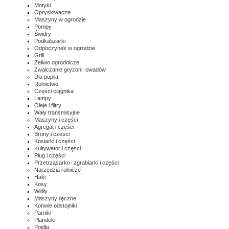
Motyki
Opryskiwacze
Maszyny w ogrodzie
Pompy
Świdry
Podkaszarki
Odpoczynek w ogrodzie
Grill
Żeliwo ogrodnicze
Zwalczanie gryzoni, owadów
Dla pupila
Rolnictwo
Części ciągnika
Lampy
Oleje i filtry
Wały transmisyjne
Maszyny i części
Agregat i części
Brony i czesci
Kosiarki i części
Kultywator i części
Pług i części
Przetrząsarko- zgrabiarki i części
Narzędzia rolnicze
Haki
Kosy
Widły
Maszyny ręczne
Konwie odstojniki
Parniki
Plandeki
Poidła