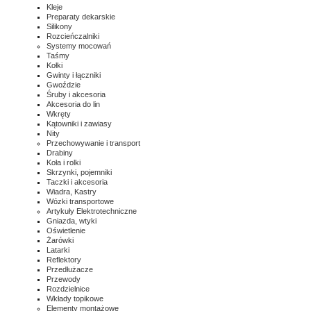
Kleje
Preparaty dekarskie
Silikony
Rozcieńczalniki
Systemy mocowań
Taśmy
Kołki
Gwinty i łączniki
Gwoździe
Śruby i akcesoria
Akcesoria do lin
Wkręty
Kątowniki i zawiasy
Nity
Przechowywanie i transport
Drabiny
Koła i rolki
Skrzynki, pojemniki
Taczki i akcesoria
Wiadra, Kastry
Wózki transportowe
Artykuły Elektrotechniczne
Gniazda, wtyki
Oświetlenie
Żarówki
Latarki
Reflektory
Przedłużacze
Przewody
Rozdzielnice
Wkłady topikowe
Elementy montażowe