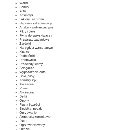
Worki
Sznurki
Auto
Kosmetyki
Lakiery i ochrona
Naprawa i eksploatacja
Artykuły wulkanizacyjne
Filtry i oleje
Płyny do spryskiwaczy
Preparaty zadaniowe
Żarówki
Narzędzia warsztatowe
Klucze
Podnośniki
Prostowniki
Przewody klemy
Ściagacze
Wyposażenie auta
Linki, pasy
Kanistry lejki
Akcesoria
Rower
Akcesoria
Dętki
Opony
Piasty i części
Siodełka, pedały
Ogrzewanie
Akcesoria kominkowe
Piece
Ogrzewanie wody
Okazje