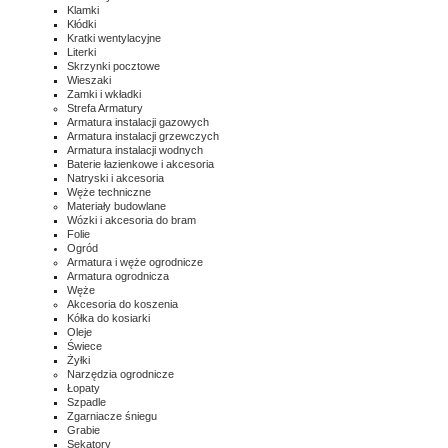
Klamki
Kłódki
Kratki wentylacyjne
Literki
Skrzynki pocztowe
Wieszaki
Zamki i wkładki
Strefa Armatury
Armatura instalacji gazowych
Armatura instalacji grzewczych
Armatura instalacji wodnych
Baterie łazienkowe i akcesoria
Natryski i akcesoria
Węże techniczne
Materiały budowlane
Wózki i akcesoria do bram
Folie
Ogród
Armatura i węże ogrodnicze
Armatura ogrodnicza
Węże
Akcesoria do koszenia
Kółka do kosiarki
Oleje
Świece
Żyłki
Narzędzia ogrodnicze
Łopaty
Szpadle
Zgarniacze śniegu
Grabie
Sekatory