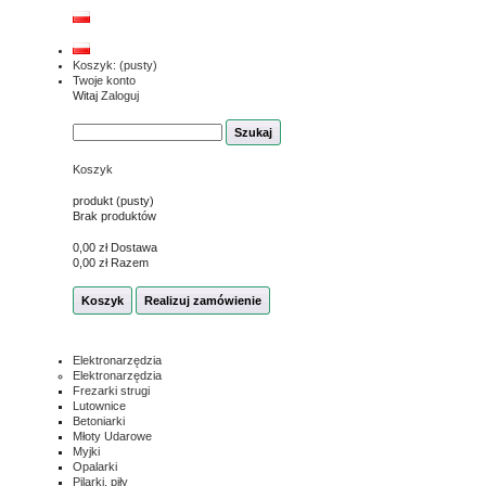
Koszyk:
(pusty)
Twoje konto
Witaj
Zaloguj
Koszyk
produkt
(pusty)
Brak produktów
0,00 zł
Dostawa
0,00 zł
Razem
Koszyk
Realizuj zamówienie
Elektronarzędzia
Elektronarzędzia
Frezarki strugi
Lutownice
Betoniarki
Młoty Udarowe
Myjki
Opalarki
Pilarki, piły