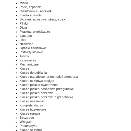
Młotki
Pace, szpachle
Gwintownice i narzynki
Imadła kowadła
Skrzynki uciosowe, strugi, ściski
Pilniki
Dłuta
Pistolety, wyciskacze
Łączące
Linki
Nitownice
Opaski zaciskowe
Pistolety klejowe
Taśmy
Zszywacze
Mechaniczne
Klucze
Klucze do pobijania
Klucze nasadowe, grzechotki i akcesoria
Klucze oczkowe odgięte
Klucze płaskie dwustronne
Klucze płasko-nasadowe przegubowe
Klucze płasko-oczkowe
Klucze płasko-oczkowe z grzechotką
Klucze nastawne
Komplety kluczy
Klucze trzpieniowe
Klucze rurowe
Szczypce
Wkrętaki
Pneumatyka
Klucze szlifierki