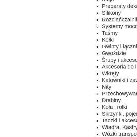
Preparaty dek
Silikony
Rozcieńczalni
Systemy moc
Taśmy
Kołki
Gwinty i łączni
Gwoździe
Śruby i akceso
Akcesoria do l
Wkręty
Kątowniki i za
Nity
Przechowywani
Drabiny
Koła i rolki
Skrzynki, poje
Taczki i akces
Wiadra, Kastr
Wózki transpo