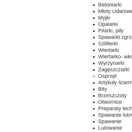
Betoniarki
Młoty Udarow
Myjki
Opalarki
Pilarki, piły
Spawarki zgrz
Szlifierki
Wiertarki
Wiertarko- wkr
Wyrzynarki
Zagęszczarki
Osprzęt
Artykuły ścier
Bity
Brzeszczoty
Otwornice
Preparaty tec
Spawanie lut
Spawanie
Lutowanie