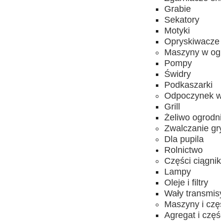
Grabie
Sekatory
Motyki
Opryskiwacze
Maszyny w og
Pompy
Świdry
Podkaszarki
Odpoczynek w
Grill
Żeliwo ogrodn
Zwalczanie gr
Dla pupila
Rolnictwo
Części ciągni
Lampy
Oleje i filtry
Wały transmis
Maszyny i czę
Agregat i częś