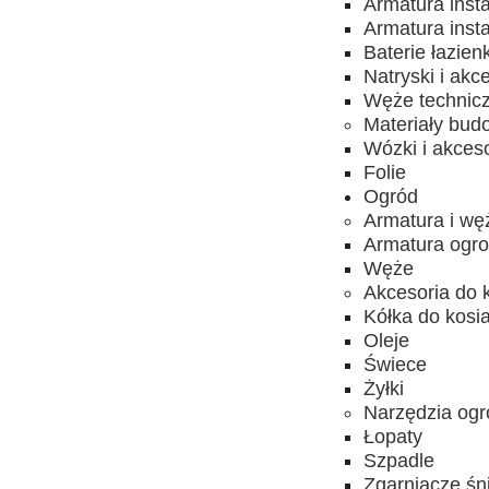
Armatura inst
Armatura inst
Baterie łazien
Natryski i akc
Węże technic
Materiały bud
Wózki i akces
Folie
Ogród
Armatura i wę
Armatura ogro
Węże
Akcesoria do 
Kółka do kosia
Oleje
Świece
Żyłki
Narzędzia ogr
Łopaty
Szpadle
Zgarniacze śn