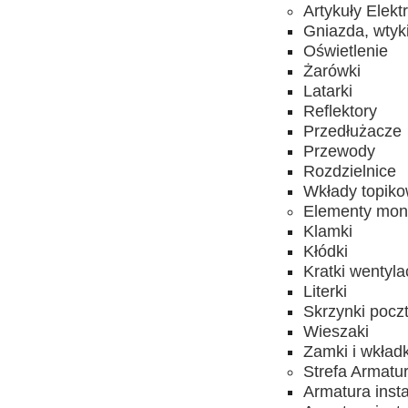
Artykuły Elekt
Gniazda, wtyk
Oświetlenie
Żarówki
Latarki
Reflektory
Przedłużacze
Przewody
Rozdzielnice
Wkłady topik
Elementy mon
Klamki
Kłódki
Kratki wentyla
Literki
Skrzynki pocz
Wieszaki
Zamki i wkładk
Strefa Armatu
Armatura inst