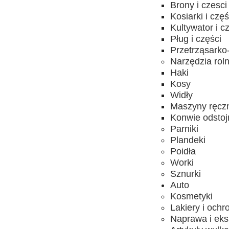
Brony i czesci
Kosiarki i częś
Kultywator i c
Pług i części
Przetrząsarko-
Narzędzia rol
Haki
Kosy
Widły
Maszyny ręcz
Konwie odstojn
Parniki
Plandeki
Poidła
Worki
Sznurki
Auto
Kosmetyki
Lakiery i ochr
Naprawa i eks