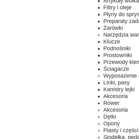
Artykuły wulk
Filtry i oleje
Płyny do spry
Preparaty za
Żarówki
Narzędzia wa
Klucze
Podnośniki
Prostowniki
Przewody kle
Ściagacze
Wyposażenie 
Linki, pasy
Kanistry lejki
Akcesoria
Rower
Akcesoria
Dętki
Opony
Piasty i części
Siodełka, ped