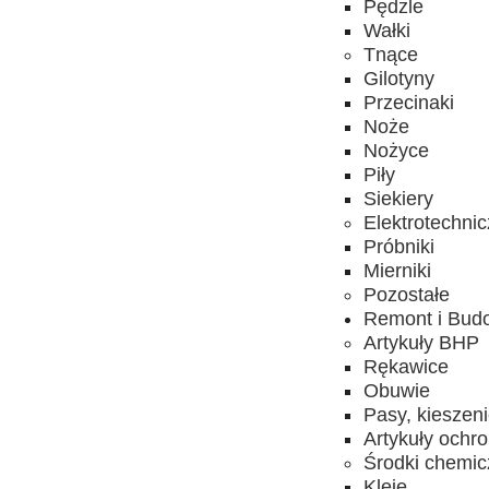
Pędzle
Wałki
Tnące
Gilotyny
Przecinaki
Noże
Nożyce
Piły
Siekiery
Elektrotechni
Próbniki
Mierniki
Pozostałe
Remont i Bud
Artykuły BHP
Rękawice
Obuwie
Pasy, kieszen
Artykuły ochr
Środki chemi
Kleje