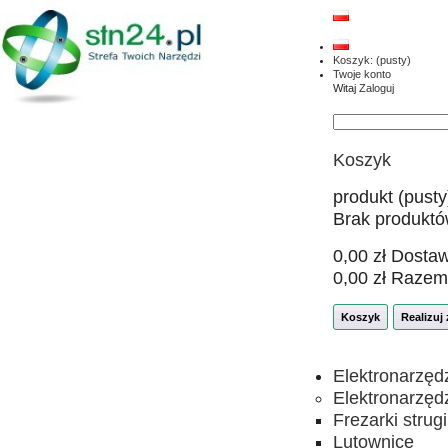
Koszyk:
(pusty)
Twoje konto
Witaj
Zaloguj
Koszyk
produkt
(pusty
Brak produkt
0,00 zł
Dosta
0,00 zł
Razem
Koszyk
Realizuj
Elektronarzęd
Elektronarzęd
Frezarki strugi
Lutownice