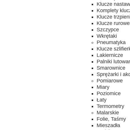
Klucze nasta
Komplety kluc
Klucze trzpie
Klucze rurowe
Szczypce
Wkrętaki
Pneumatyka
Klucze szlifier
Lakiernicze
Palniki lutowa
Smarownice
Sprężarki i ak
Pomiarowe
Miary
Poziomice
Łaty
Termometry
Malarskie
Folie, Taśmy
Mieszadła