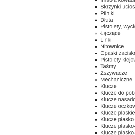
Imadła kowad
Skrzynki ucios
Pilniki
Dłuta
Pistolety, wyc
Łączące
Linki
Nitownice
Opaski zacis
Pistolety klej
Taśmy
Zszywacze
Mechaniczne
Klucze
Klucze do pobi
Klucze nasado
Klucze oczkow
Klucze płaski
Klucze płask
Klucze płask
Klucze płasko