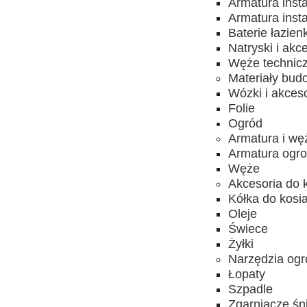
Armatura inst
Armatura inst
Baterie łazien
Natryski i akc
Węże technic
Materiały bud
Wózki i akces
Folie
Ogród
Armatura i wę
Armatura ogro
Węże
Akcesoria do 
Kółka do kosia
Oleje
Świece
Żyłki
Narzędzia ogr
Łopaty
Szpadle
Zgarniacze śn