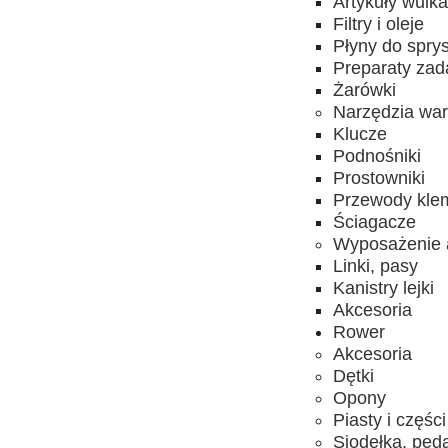
Artykuły wulk
Filtry i oleje
Płyny do spry
Preparaty za
Żarówki
Narzędzia wa
Klucze
Podnośniki
Prostowniki
Przewody kle
Ściagacze
Wyposażenie 
Linki, pasy
Kanistry lejki
Akcesoria
Rower
Akcesoria
Dętki
Opony
Piasty i części
Siodełka, ped