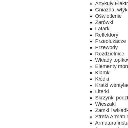
Artykuły Elekt
Gniazda, wtyk
Oświetlenie
Żarówki
Latarki
Reflektory
Przedłużacze
Przewody
Rozdzielnice
Wkłady topik
Elementy mon
Klamki
Kłódki
Kratki wentyla
Literki
Skrzynki pocz
Wieszaki
Zamki i wkładk
Strefa Armatu
Armatura inst