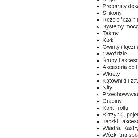
Preparaty dek
Silikony
Rozcieńczalni
Systemy moc
Taśmy
Kołki
Gwinty i łączni
Gwoździe
Śruby i akceso
Akcesoria do l
Wkręty
Kątowniki i za
Nity
Przechowywani
Drabiny
Koła i rolki
Skrzynki, poje
Taczki i akces
Wiadra, Kastr
Wózki transpo