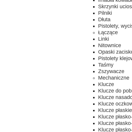
Imadła kowad
Skrzynki ucios
Pilniki
Dłuta
Pistolety, wyc
Łączące
Linki
Nitownice
Opaski zacis
Pistolety klej
Taśmy
Zszywacze
Mechaniczne
Klucze
Klucze do pobi
Klucze nasado
Klucze oczkow
Klucze płaski
Klucze płask
Klucze płask
Klucze płasko