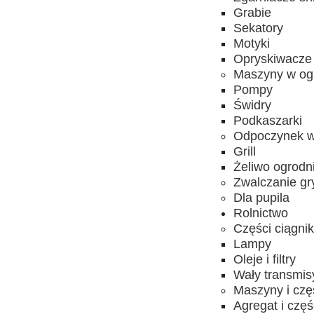
Grabie
Sekatory
Motyki
Opryskiwacze
Maszyny w og
Pompy
Świdry
Podkaszarki
Odpoczynek w
Grill
Żeliwo ogrodn
Zwalczanie gr
Dla pupila
Rolnictwo
Części ciągni
Lampy
Oleje i filtry
Wały transmis
Maszyny i czę
Agregat i częś