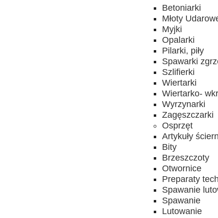
Betoniarki
Młoty Udarow
Myjki
Opalarki
Pilarki, piły
Spawarki zgrz
Szlifierki
Wiertarki
Wiertarko- wkr
Wyrzynarki
Zagęszczarki
Osprzęt
Artykuły ścier
Bity
Brzeszczoty
Otwornice
Preparaty tec
Spawanie lut
Spawanie
Lutowanie