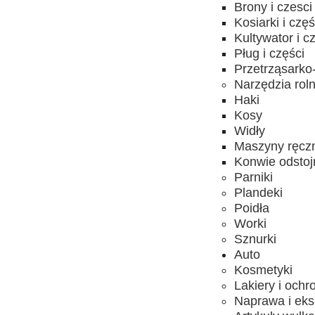
Brony i czesci
Kosiarki i częś
Kultywator i c
Pług i części
Przetrząsarko-
Narzędzia rol
Haki
Kosy
Widły
Maszyny ręcz
Konwie odstojn
Parniki
Plandeki
Poidła
Worki
Sznurki
Auto
Kosmetyki
Lakiery i ochr
Naprawa i eks