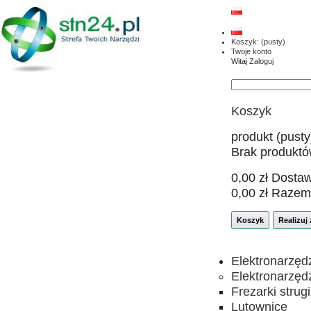
Koszyk:
(pusty)
Twoje konto
Witaj
Zaloguj
Koszyk
produkt
(pusty
Brak produkt
0,00 zł
Dosta
0,00 zł
Razem
Koszyk
Realizuj
Elektronarzęd
Elektronarzęd
Frezarki strugi
Lutownice