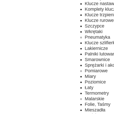
Klucze nasta
Komplety kluc
Klucze trzpie
Klucze rurowe
Szczypce
Wkrętaki
Pneumatyka
Klucze szlifier
Lakiernicze
Palniki lutowa
Smarownice
Sprężarki i ak
Pomiarowe
Miary
Poziomice
Łaty
Termometry
Malarskie
Folie, Taśmy
Mieszadła