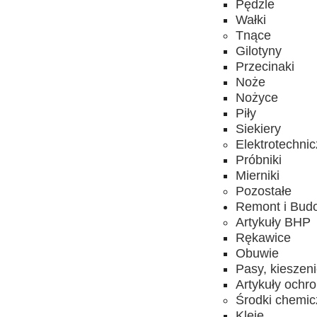
Pędzle
Wałki
Tnące
Gilotyny
Przecinaki
Noże
Nożyce
Piły
Siekiery
Elektrotechni
Próbniki
Mierniki
Pozostałe
Remont i Bud
Artykuły BHP
Rękawice
Obuwie
Pasy, kieszen
Artykuły ochr
Środki chemi
Kleje