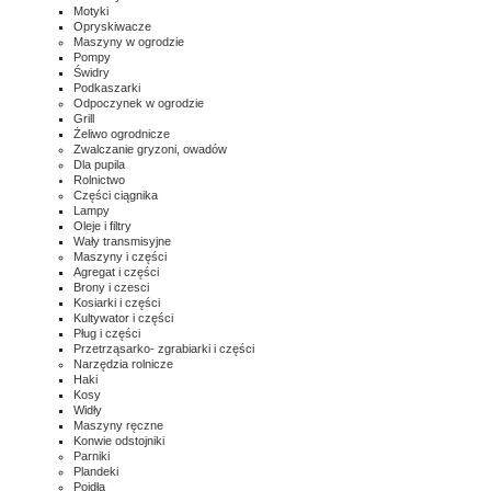
Motyki
Opryskiwacze
Maszyny w ogrodzie
Pompy
Świdry
Podkaszarki
Odpoczynek w ogrodzie
Grill
Żeliwo ogrodnicze
Zwalczanie gryzoni, owadów
Dla pupila
Rolnictwo
Części ciągnika
Lampy
Oleje i filtry
Wały transmisyjne
Maszyny i części
Agregat i części
Brony i czesci
Kosiarki i części
Kultywator i części
Pług i części
Przetrząsarko- zgrabiarki i części
Narzędzia rolnicze
Haki
Kosy
Widły
Maszyny ręczne
Konwie odstojniki
Parniki
Plandeki
Poidła