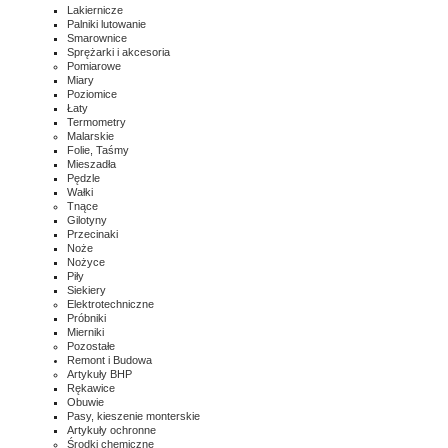
Lakiernicze
Palniki lutowanie
Smarownice
Sprężarki i akcesoria
Pomiarowe
Miary
Poziomice
Łaty
Termometry
Malarskie
Folie, Taśmy
Mieszadła
Pędzle
Wałki
Tnące
Gilotyny
Przecinaki
Noże
Nożyce
Piły
Siekiery
Elektrotechniczne
Próbniki
Mierniki
Pozostałe
Remont i Budowa
Artykuły BHP
Rękawice
Obuwie
Pasy, kieszenie monterskie
Artykuły ochronne
Środki chemiczne