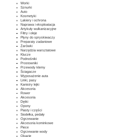
Worki
Sznurki
Auto
Kosmetyki
Lakiery i ochrona
Naprawa i eksploatacja
Artykuły wulkanizacyjne
Filtry i oleje
Płyny do spryskiwaczy
Preparaty zadaniowe
Żarówki
Narzędzia warsztatowe
Klucze
Podnośniki
Prostowniki
Przewody klemy
Ściagacze
Wyposażenie auta
Linki, pasy
Kanistry lejki
Akcesoria
Rower
Akcesoria
Dętki
Opony
Piasty i części
Siodełka, pedały
Ogrzewanie
Akcesoria kominkowe
Piece
Ogrzewanie wody
Okazje