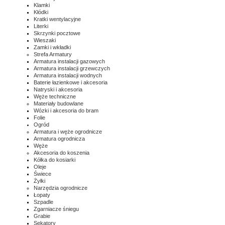
Klamki
Kłódki
Kratki wentylacyjne
Literki
Skrzynki pocztowe
Wieszaki
Zamki i wkładki
Strefa Armatury
Armatura instalacji gazowych
Armatura instalacji grzewczych
Armatura instalacji wodnych
Baterie łazienkowe i akcesoria
Natryski i akcesoria
Węże techniczne
Materiały budowlane
Wózki i akcesoria do bram
Folie
Ogród
Armatura i węże ogrodnicze
Armatura ogrodnicza
Węże
Akcesoria do koszenia
Kółka do kosiarki
Oleje
Świece
Żyłki
Narzędzia ogrodnicze
Łopaty
Szpadle
Zgarniacze śniegu
Grabie
Sekatory