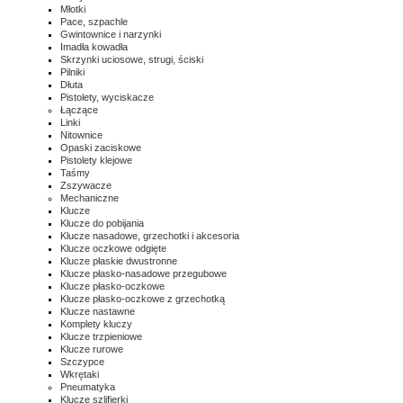
Młotki
Pace, szpachle
Gwintownice i narzynki
Imadła kowadła
Skrzynki uciosowe, strugi, ściski
Pilniki
Dłuta
Pistolety, wyciskacze
Łączące
Linki
Nitownice
Opaski zaciskowe
Pistolety klejowe
Taśmy
Zszywacze
Mechaniczne
Klucze
Klucze do pobijania
Klucze nasadowe, grzechotki i akcesoria
Klucze oczkowe odgięte
Klucze płaskie dwustronne
Klucze płasko-nasadowe przegubowe
Klucze płasko-oczkowe
Klucze płasko-oczkowe z grzechotką
Klucze nastawne
Komplety kluczy
Klucze trzpieniowe
Klucze rurowe
Szczypce
Wkrętaki
Pneumatyka
Klucze szlifierki