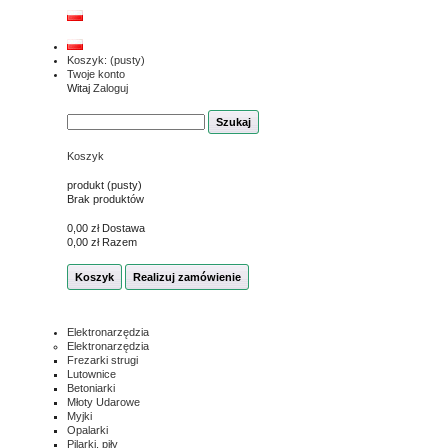
Koszyk:
(pusty)
Twoje konto
Witaj
Zaloguj
Koszyk
produkt
(pusty)
Brak produktów
0,00 zł
Dostawa
0,00 zł
Razem
Koszyk
Realizuj zamówienie
Elektronarzędzia
Elektronarzędzia
Frezarki strugi
Lutownice
Betoniarki
Młoty Udarowe
Myjki
Opalarki
Pilarki, piły