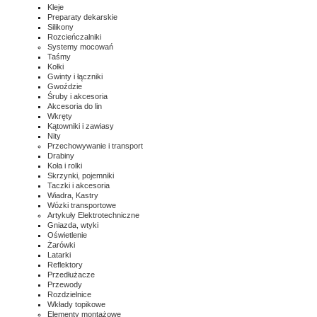
Kleje
Preparaty dekarskie
Silikony
Rozcieńczalniki
Systemy mocowań
Taśmy
Kołki
Gwinty i łączniki
Gwoździe
Śruby i akcesoria
Akcesoria do lin
Wkręty
Kątowniki i zawiasy
Nity
Przechowywanie i transport
Drabiny
Koła i rolki
Skrzynki, pojemniki
Taczki i akcesoria
Wiadra, Kastry
Wózki transportowe
Artykuły Elektrotechniczne
Gniazda, wtyki
Oświetlenie
Żarówki
Latarki
Reflektory
Przedłużacze
Przewody
Rozdzielnice
Wkłady topikowe
Elementy montażowe