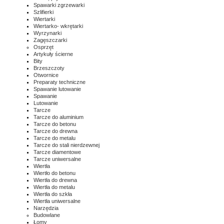
Spawarki zgrzewarki
Szlifierki
Wiertarki
Wiertarko- wkrętarki
Wyrzynarki
Zagęszczarki
Osprzęt
Artykuły ścierne
Bity
Brzeszczoty
Otwornice
Preparaty techniczne
Spawanie lutowanie
Spawanie
Lutowanie
Tarcze
Tarcze do aluminium
Tarcze do betonu
Tarcze do drewna
Tarcze do metalu
Tarcze do stali nierdzewnej
Tarcze diamentowe
Tarcze uniwersalne
Wiertła
Wiertło do betonu
Wiertła do drewna
Wiertła do metalu
Wiertła do szkła
Wiertła uniwersalne
Narzędzia
Budowlane
Łomy