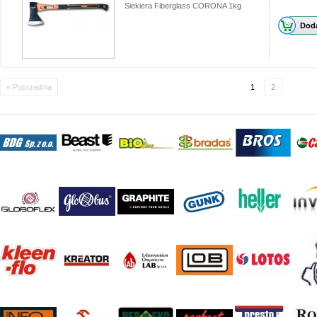
Siekiera Fiberglass CORONA 1kg
Doda
« Poprzednia
1
2