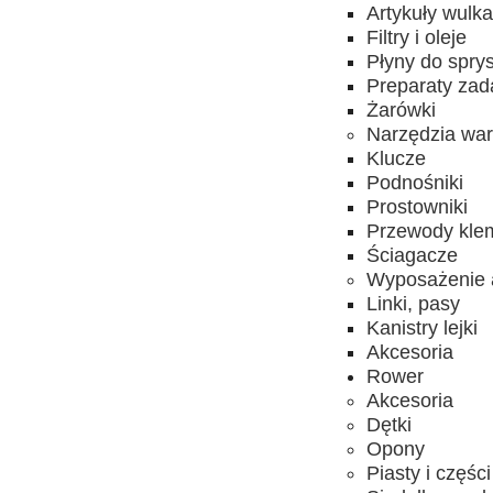
Artykuły wulk
Filtry i oleje
Płyny do spry
Preparaty za
Żarówki
Narzędzia wa
Klucze
Podnośniki
Prostowniki
Przewody kle
Ściagacze
Wyposażenie 
Linki, pasy
Kanistry lejki
Akcesoria
Rower
Akcesoria
Dętki
Opony
Piasty i części