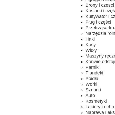
Brony i czesci
Kosiarki i częś
Kultywator i c
Pług i części
Przetrząsarko-
Narzędzia rol
Haki
Kosy
Widły
Maszyny ręcz
Konwie odstojn
Parniki
Plandeki
Poidła
Worki
Sznurki
Auto
Kosmetyki
Lakiery i ochr
Naprawa i eks