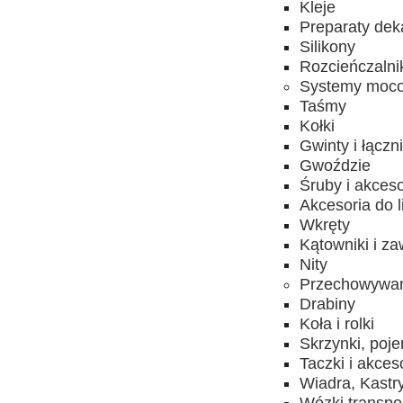
Kleje
Preparaty dek
Silikony
Rozcieńczalni
Systemy moc
Taśmy
Kołki
Gwinty i łączni
Gwoździe
Śruby i akceso
Akcesoria do l
Wkręty
Kątowniki i za
Nity
Przechowywani
Drabiny
Koła i rolki
Skrzynki, poje
Taczki i akces
Wiadra, Kastr