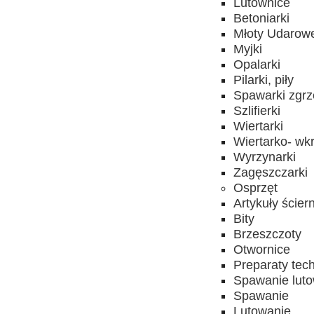
Lutownice
Betoniarki
Młoty Udarow
Myjki
Opalarki
Pilarki, piły
Spawarki zgrz
Szlifierki
Wiertarki
Wiertarko- wkr
Wyrzynarki
Zagęszczarki
Osprzęt
Artykuły ścier
Bity
Brzeszczoty
Otwornice
Preparaty tec
Spawanie lut
Spawanie
Lutowanie