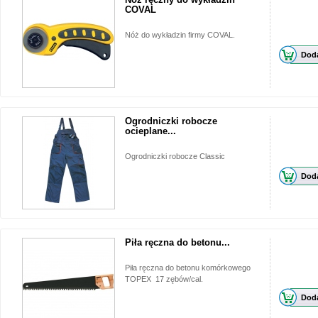
COVAL
Nóż do wykładzin firmy COVAL.
Doda
Ogrodniczki robocze
ocieplane...
Ogrodniczki robocze Classic
Doda
Piła ręczna do betonu...
Piła ręczna do betonu komórkowego
TOPEX 17 zębów/cal.
Doda