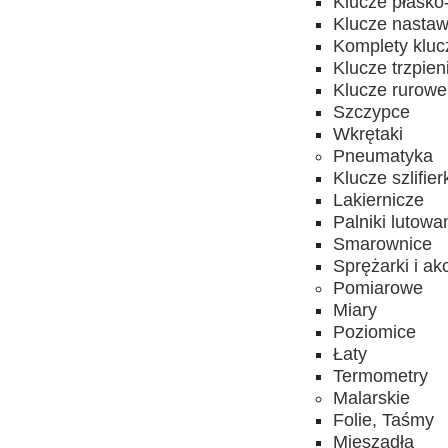
Klucze płasko
Klucze nasta
Komplety kluc
Klucze trzpie
Klucze rurowe
Szczypce
Wkrętaki
Pneumatyka
Klucze szlifier
Lakiernicze
Palniki lutowa
Smarownice
Sprężarki i ak
Pomiarowe
Miary
Poziomice
Łaty
Termometry
Malarskie
Folie, Taśmy
Mieszadła