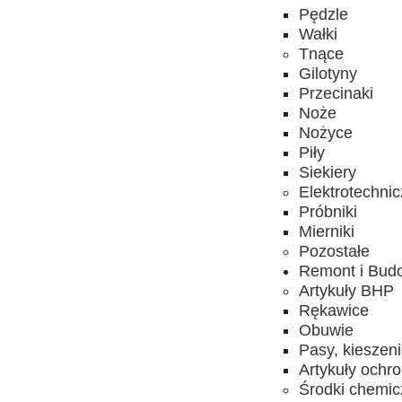
Pędzle
Wałki
Tnące
Gilotyny
Przecinaki
Noże
Nożyce
Piły
Siekiery
Elektrotechni
Próbniki
Mierniki
Pozostałe
Remont i Bud
Artykuły BHP
Rękawice
Obuwie
Pasy, kieszen
Artykuły ochr
Środki chemi