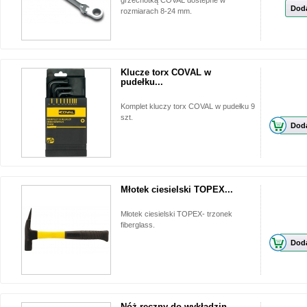
grzechotką COVAL dostepne w
Doda
rozmiarach 8-24 mm.
Klucze torx COVAL w
pudełku...
Komplet kluczy torx COVAL w pudełku 9
szt.
Doda
Młotek ciesielski TOPEX...
Młotek ciesielski TOPEX- trzonek
fiberglass.
Doda
Nóż ręczny do wykładzin