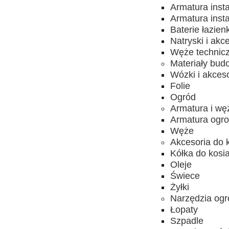
Armatura inst
Armatura inst
Baterie łazien
Natryski i akc
Węże technic
Materiały bud
Wózki i akces
Folie
Ogród
Armatura i wę
Armatura ogro
Węże
Akcesoria do 
Kółka do kosia
Oleje
Świece
Żyłki
Narzędzia ogr
Łopaty
Szpadle