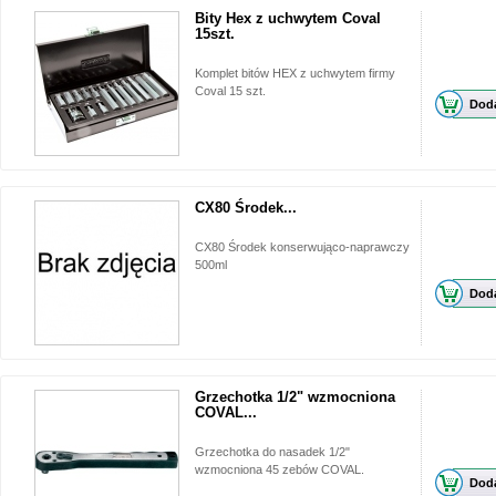
Bity Hex z uchwytem Coval
15szt.
Komplet bitów HEX z uchwytem firmy
Coval 15 szt.
Doda
CX80 Środek...
CX80 Środek konserwująco-naprawczy
500ml
Doda
Grzechotka 1/2" wzmocniona
COVAL...
Grzechotka do nasadek 1/2"
wzmocniona 45 zebów COVAL.
Doda