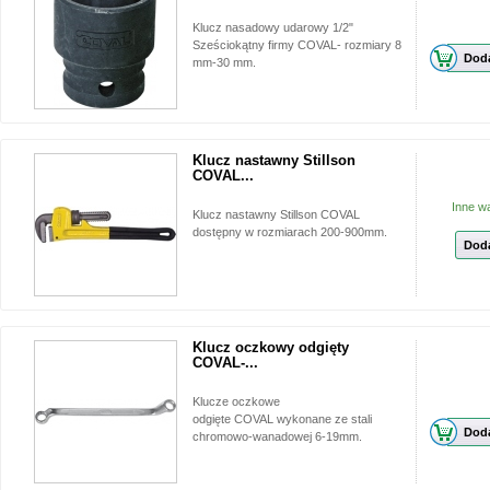
Klucz nasadowy udarowy 1/2"
Sześciokątny firmy COVAL- rozmiary 8
Doda
mm-30 mm.
Klucz nastawny Stillson
COVAL...
Inne w
Klucz nastawny Stillson COVAL
dostępny w rozmiarach 200-900mm.
Doda
Klucz oczkowy odgięty
COVAL-...
Klucze oczkowe
odgięte COVAL wykonane ze stali
Doda
chromowo-wanadowej 6-19mm.