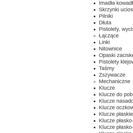
Imadła kowad
Skrzynki ucios
Pilniki
Dłuta
Pistolety, wyc
Łączące
Linki
Nitownice
Opaski zacis
Pistolety klej
Taśmy
Zszywacze
Mechaniczne
Klucze
Klucze do pobi
Klucze nasado
Klucze oczkow
Klucze płaski
Klucze płask
Klucze płask