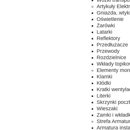
Wózki transpo
Artykuły Elekt
Gniazda, wtyk
Oświetlenie
Żarówki
Latarki
Reflektory
Przedłużacze
Przewody
Rozdzielnice
Wkłady topik
Elementy mon
Klamki
Kłódki
Kratki wentyla
Literki
Skrzynki pocz
Wieszaki
Zamki i wkładk
Strefa Armatu
Armatura inst