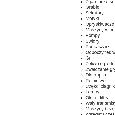
Zgarniacze śn
Grabie
Sekatory
Motyki
Opryskiwacze
Maszyny w og
Pompy
Świdry
Podkaszarki
Odpoczynek w
Grill
Żeliwo ogrodn
Zwalczanie gr
Dla pupila
Rolnictwo
Części ciągni
Lampy
Oleje i filtry
Wały transmis
Maszyny i czę
Agregat i częś