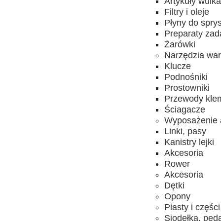
Artykuły wulk
Filtry i oleje
Płyny do spry
Preparaty za
Żarówki
Narzędzia wa
Klucze
Podnośniki
Prostowniki
Przewody kle
Ściagacze
Wyposażenie 
Linki, pasy
Kanistry lejki
Akcesoria
Rower
Akcesoria
Dętki
Opony
Piasty i części
Siodełka, ped