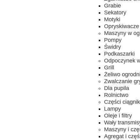
Grabie
Sekatory
Motyki
Opryskiwacze
Maszyny w og
Pompy
Świdry
Podkaszarki
Odpoczynek w
Grill
Żeliwo ogrodn
Zwalczanie gr
Dla pupila
Rolnictwo
Części ciągni
Lampy
Oleje i filtry
Wały transmis
Maszyny i czę
Agregat i częś