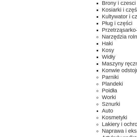
Brony i czesci
Kosiarki i częś
Kultywator i c
Pług i części
Przetrząsarko-
Narzędzia rol
Haki
Kosy
Widły
Maszyny ręcz
Konwie odstojn
Parniki
Plandeki
Poidła
Worki
Sznurki
Auto
Kosmetyki
Lakiery i ochr
Naprawa i eks