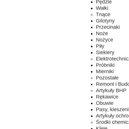
Pędzle
Wałki
Tnące
Gilotyny
Przecinaki
Noże
Nożyce
Piły
Siekiery
Elektrotechni
Próbniki
Mierniki
Pozostałe
Remont i Bud
Artykuły BHP
Rękawice
Obuwie
Pasy, kieszen
Artykuły ochr
Środki chemi
Kleje