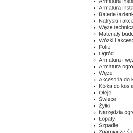
Armatura inst
Armatura inst
Baterie łazien
Natryski i akc
Węże technic
Materiały bud
Wózki i akces
Folie
Ogród
Armatura i wę
Armatura ogro
Węże
Akcesoria do 
Kółka do kosia
Oleje
Świece
Żyłki
Narzędzia ogr
Łopaty
Szpadle
Zgarniacze śn