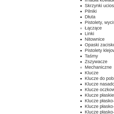
Imadła kowad
Skrzynki ucios
Pilniki
Dłuta
Pistolety, wyc
Łączące
Linki
Nitownice
Opaski zacis
Pistolety klej
Taśmy
Zszywacze
Mechaniczne
Klucze
Klucze do pobi
Klucze nasado
Klucze oczkow
Klucze płaski
Klucze płask
Klucze płask
Klucze płasko