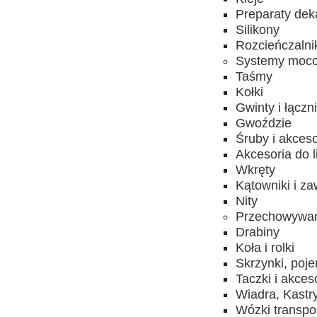
Preparaty dek
Silikony
Rozcieńczalni
Systemy moc
Taśmy
Kołki
Gwinty i łączni
Gwoździe
Śruby i akceso
Akcesoria do l
Wkręty
Kątowniki i za
Nity
Przechowywani
Drabiny
Koła i rolki
Skrzynki, poje
Taczki i akces
Wiadra, Kastr
Wózki transpo