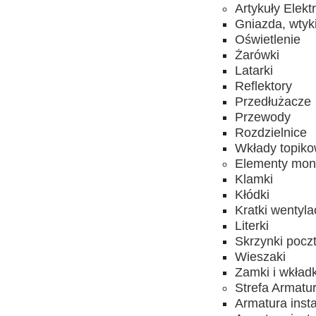
Artykuły Elekt
Gniazda, wtyk
Oświetlenie
Żarówki
Latarki
Reflektory
Przedłużacze
Przewody
Rozdzielnice
Wkłady topik
Elementy mon
Klamki
Kłódki
Kratki wentyla
Literki
Skrzynki pocz
Wieszaki
Zamki i wkładk
Strefa Armatu
Armatura inst