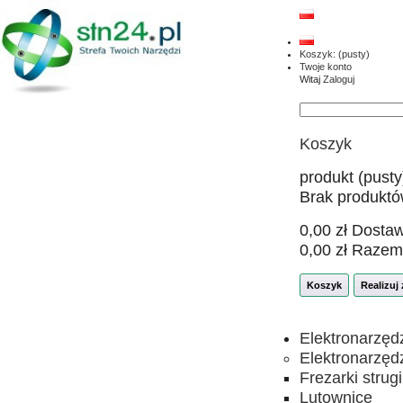
Koszyk:
(pusty)
Twoje konto
Witaj
Zaloguj
Koszyk
produkt
(pusty
Brak produkt
0,00 zł
Dosta
0,00 zł
Razem
Koszyk
Realizuj
Elektronarzęd
Elektronarzęd
Frezarki strugi
Lutownice