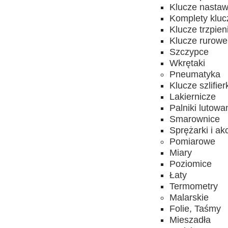
Klucze nasta
Komplety kluc
Klucze trzpie
Klucze rurowe
Szczypce
Wkrętaki
Pneumatyka
Klucze szlifier
Lakiernicze
Palniki lutowa
Smarownice
Sprężarki i ak
Pomiarowe
Miary
Poziomice
Łaty
Termometry
Malarskie
Folie, Taśmy
Mieszadła