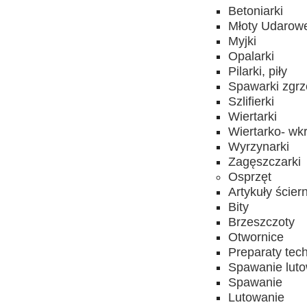
Betoniarki
Młoty Udarow
Myjki
Opalarki
Pilarki, piły
Spawarki zgrz
Szlifierki
Wiertarki
Wiertarko- wkr
Wyrzynarki
Zagęszczarki
Osprzęt
Artykuły ścier
Bity
Brzeszczoty
Otwornice
Preparaty tec
Spawanie lut
Spawanie
Lutowanie