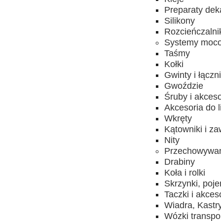
Preparaty dek
Silikony
Rozcieńczalni
Systemy moc
Taśmy
Kołki
Gwinty i łączni
Gwoździe
Śruby i akceso
Akcesoria do l
Wkręty
Kątowniki i za
Nity
Przechowywani
Drabiny
Koła i rolki
Skrzynki, poje
Taczki i akces
Wiadra, Kastr
Wózki transpo