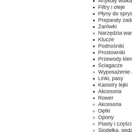
Artykuły wulk
Filtry i oleje
Płyny do spry
Preparaty za
Żarówki
Narzędzia wa
Klucze
Podnośniki
Prostowniki
Przewody kle
Ściagacze
Wyposażenie 
Linki, pasy
Kanistry lejki
Akcesoria
Rower
Akcesoria
Dętki
Opony
Piasty i części
Siodełka, ped