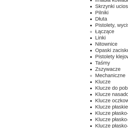
Imadła kowad
Skrzynki ucios
Pilniki
Dłuta
Pistolety, wyc
Łączące
Linki
Nitownice
Opaski zacis
Pistolety klej
Taśmy
Zszywacze
Mechaniczne
Klucze
Klucze do pobi
Klucze nasado
Klucze oczkow
Klucze płaski
Klucze płask
Klucze płask
Klucze płasko