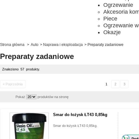
Ogrzewanie
Akcesoria ko
Piece
Ogrzewanie w
Okazje
Strona główna
>
Auto
>
Naprawa i eksploatacja
>
Preparaty zadaniowe
Preparaty zadaniowe
Znaleziono 57 produkty.
« Poprzednia
1
2
3
Pokaż
produktów na stronę
Smar do łożysk ŁT43 0,85kg
Smar do łożysk ŁT43 0,85kg.
Doda