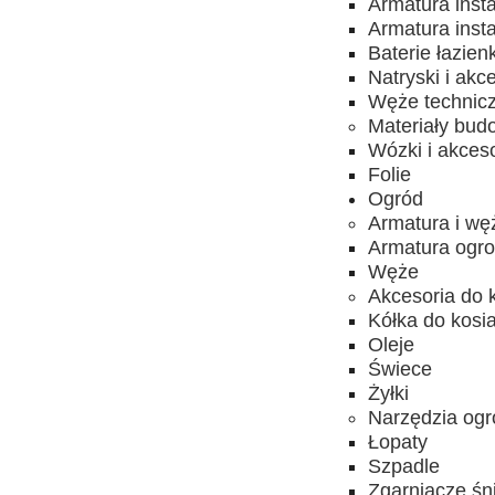
Armatura inst
Armatura inst
Baterie łazien
Natryski i akc
Węże technic
Materiały bud
Wózki i akces
Folie
Ogród
Armatura i wę
Armatura ogro
Węże
Akcesoria do 
Kółka do kosia
Oleje
Świece
Żyłki
Narzędzia ogr
Łopaty
Szpadle
Zgarniacze śn