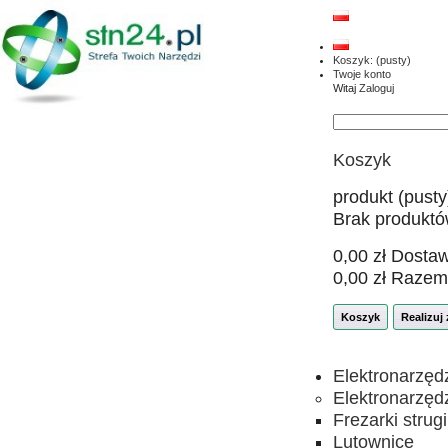
Koszyk:
(pusty)
Twoje konto
Witaj
Zaloguj
Koszyk
produkt
(pusty
Brak produkt
0,00 zł
Dosta
0,00 zł
Razem
Koszyk
Realizuj
Elektronarzęd
Elektronarzęd
Frezarki strugi
Lutownice