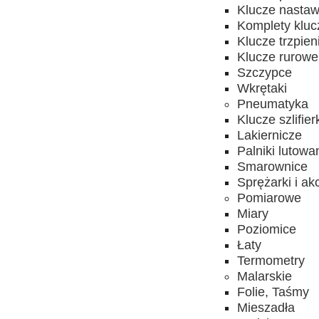
Klucze nasta
Komplety kluc
Klucze trzpie
Klucze rurowe
Szczypce
Wkrętaki
Pneumatyka
Klucze szlifier
Lakiernicze
Palniki lutowa
Smarownice
Sprężarki i ak
Pomiarowe
Miary
Poziomice
Łaty
Termometry
Malarskie
Folie, Taśmy
Mieszadła