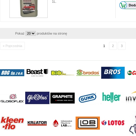
1L.
Doda
Pokaż
produktów na stronę
« Poprzednia
1
2
3