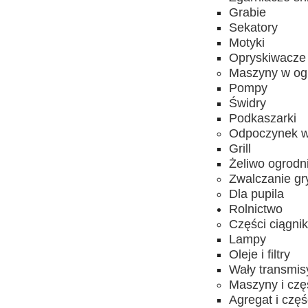
Grabie
Sekatory
Motyki
Opryskiwacze
Maszyny w og
Pompy
Świdry
Podkaszarki
Odpoczynek w
Grill
Żeliwo ogrodn
Zwalczanie gr
Dla pupila
Rolnictwo
Części ciągni
Lampy
Oleje i filtry
Wały transmis
Maszyny i czę
Agregat i częś