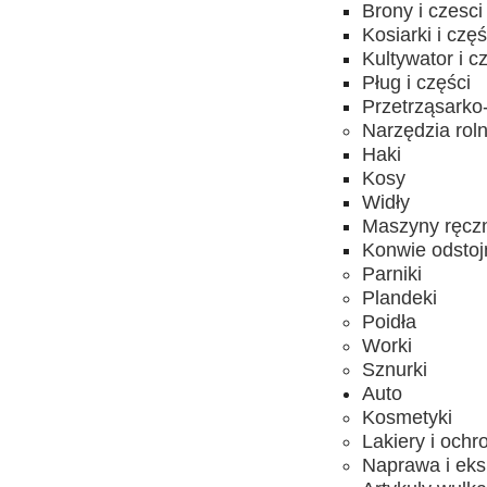
Brony i czesci
Kosiarki i częś
Kultywator i c
Pług i części
Przetrząsarko-
Narzędzia rol
Haki
Kosy
Widły
Maszyny ręcz
Konwie odstojn
Parniki
Plandeki
Poidła
Worki
Sznurki
Auto
Kosmetyki
Lakiery i ochr
Naprawa i eks