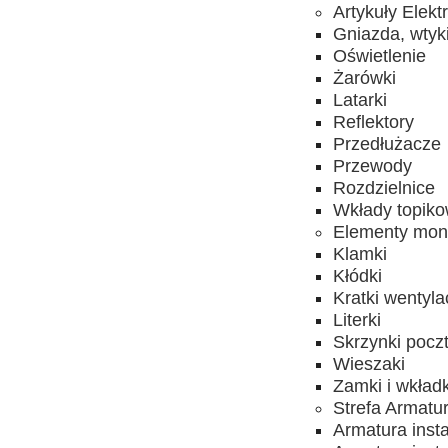
Artykuły Elekt
Gniazda, wtyk
Oświetlenie
Żarówki
Latarki
Reflektory
Przedłużacze
Przewody
Rozdzielnice
Wkłady topik
Elementy mon
Klamki
Kłódki
Kratki wentyla
Literki
Skrzynki pocz
Wieszaki
Zamki i wkładk
Strefa Armatu
Armatura inst