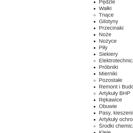
Pędzle
Wałki
Tnące
Gilotyny
Przecinaki
Noże
Nożyce
Piły
Siekiery
Elektrotechni
Próbniki
Mierniki
Pozostałe
Remont i Bud
Artykuły BHP
Rękawice
Obuwie
Pasy, kieszen
Artykuły ochr
Środki chemi
Kleje