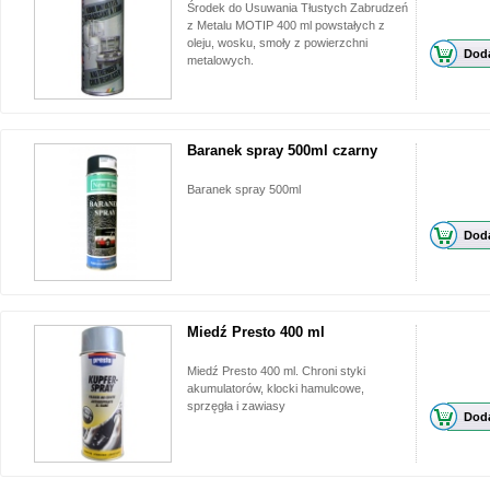
Środek do Usuwania Tłustych Zabrudzeń
z Metalu MOTIP 400 ml powstałych z
oleju, wosku, smoły z powierzchni
Doda
metalowych.
Baranek spray 500ml czarny
Baranek spray 500ml
Doda
Miedź Presto 400 ml
Miedź Presto 400 ml. Chroni styki
akumulatorów, klocki hamulcowe,
sprzęgła i zawiasy
Doda