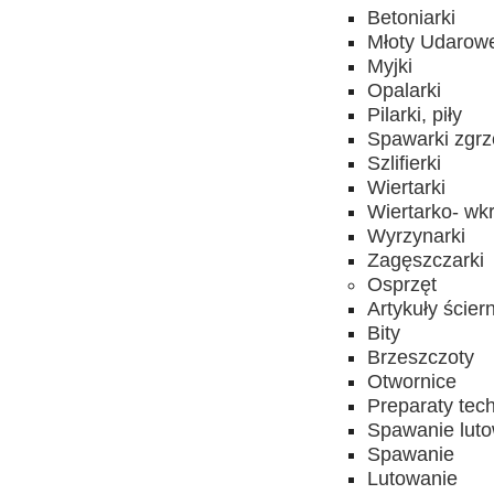
Betoniarki
Młoty Udarow
Myjki
Opalarki
Pilarki, piły
Spawarki zgrz
Szlifierki
Wiertarki
Wiertarko- wkr
Wyrzynarki
Zagęszczarki
Osprzęt
Artykuły ścier
Bity
Brzeszczoty
Otwornice
Preparaty tec
Spawanie lut
Spawanie
Lutowanie