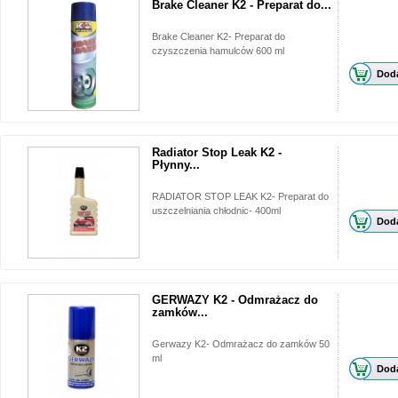
Brake Cleaner K2 - Preparat do...
Brake Cleaner K2- Preparat do
czyszczenia hamulców 600 ml
Doda
Radiator Stop Leak K2 -
Płynny...
RADIATOR STOP LEAK K2- Preparat do
uszczelniania chłodnic- 400ml
Doda
GERWAZY K2 - Odmrażacz do
zamków...
Gerwazy K2- Odmrażacz do zamków 50
ml
Doda